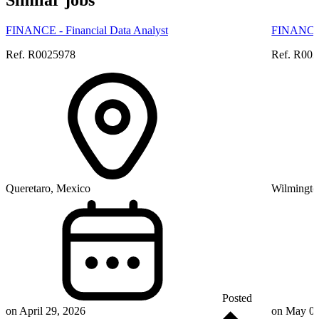
FINANCE - Financial Data Analyst
FINANCE 
Ref. R0025978
Ref. R00
Queretaro, Mexico
Wilmington
Posted
on April 29, 2026
on May 08