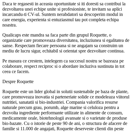
Daca te regasesti in aceasta oportunitate si iti doresti sa contribui la
dezvoltarea unei echipe unite si profesioniste, te invitam sa aplici
incarcandu-ti CV-ul. Suntem nerabdatori sa descoperim modul in
care energia, experienta si entuziasmul tau pot completa echipa
noastra.
Qualicaps este mandra sa faca parte din grupul Roquette, o
organizatie care promoveaza diversitatea, incluziunea si egalitatea de
sanse. Respectam fiecare persoana si ne angajam sa construim un
mediu de lucru sigur, echitabil si orientat spre dezvoltare continua.
Pe masura ce crestem, intelegem ca succesul nostru se bazeaza pe
colaborare, respect reciproc si o abordare incluziva sustinuta in tot
ceea ce facem.
Despre Roquette
Roquette este un lider global in solutii sustenabile pe baza de plante,
care promoveaza inovatia si parteneriate solide ce modeleaza viitorul
nutritiei, sanatatii si bio-industriei. Compania valorifica resurse
naturale precum grau, porumb, alge marine si celuloza pentru a
dezvolta ingrediente performante utilizate in alimente de consum,
medicamente orale, biotehnologii avansate si o varietate de produse
bio‑bazate. Cu o istorie de peste 90 de ani, o structura de afacere de
familie si 11.000 de angajati, Roquette deserveste clienti din peste