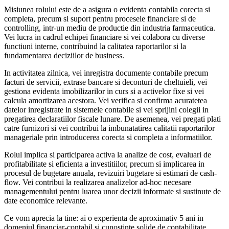
Misiunea rolului este de a asigura o evidenta contabila corecta si
completa, precum si suport pentru procesele financiare si de
controlling, intr-un mediu de productie din industria farmaceutica.
Vei lucra in cadrul echipei financiare si vei colabora cu diverse
functiuni interne, contribuind la calitatea raportarilor si la
fundamentarea deciziilor de business.
In activitatea zilnica, vei inregistra documente contabile precum
facturi de servicii, extrase bancare si deconturi de cheltuieli, vei
gestiona evidenta imobilizarilor in curs si a activelor fixe si vei
calcula amortizarea acestora. Vei verifica si confirma acuratetea
datelor inregistrate in sistemele contabile si vei sprijini colegii in
pregatirea declaratiilor fiscale lunare. De asemenea, vei pregati plati
catre furnizori si vei contribui la imbunatatirea calitatii raportarilor
manageriale prin introducerea corecta si completa a informatiilor.
Rolul implica si participarea activa la analize de cost, evaluari de
profitabilitate si eficienta a investitiilor, precum si implicarea in
procesul de bugetare anuala, revizuiri bugetare si estimari de cash-
flow. Vei contribui la realizarea analizelor ad-hoc necesare
managementului pentru luarea unor decizii informate si sustinute de
date economice relevante.
Ce vom aprecia la tine: ai o experienta de aproximativ 5 ani in
domeniul financiar-contabil si cunostinte solide de contabilitate.