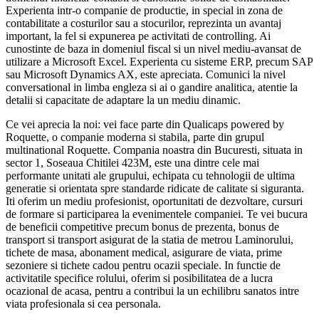
Experienta intr-o companie de productie, in special in zona de
contabilitate a costurilor sau a stocurilor, reprezinta un avantaj
important, la fel si expunerea pe activitati de controlling. Ai
cunostinte de baza in domeniul fiscal si un nivel mediu-avansat de
utilizare a Microsoft Excel. Experienta cu sisteme ERP, precum SAP
sau Microsoft Dynamics AX, este apreciata. Comunici la nivel
conversational in limba engleza si ai o gandire analitica, atentie la
detalii si capacitate de adaptare la un mediu dinamic.
Ce vei aprecia la noi: vei face parte din Qualicaps powered by
Roquette, o companie moderna si stabila, parte din grupul
multinational Roquette. Compania noastra din Bucuresti, situata in
sector 1, Soseaua Chitilei 423M, este una dintre cele mai
performante unitati ale grupului, echipata cu tehnologii de ultima
generatie si orientata spre standarde ridicate de calitate si siguranta.
Iti oferim un mediu profesionist, oportunitati de dezvoltare, cursuri
de formare si participarea la evenimentele companiei. Te vei bucura
de beneficii competitive precum bonus de prezenta, bonus de
transport si transport asigurat de la statia de metrou Laminorului,
tichete de masa, abonament medical, asigurare de viata, prime
sezoniere si tichete cadou pentru ocazii speciale. In functie de
activitatile specifice rolului, oferim si posibilitatea de a lucra
ocazional de acasa, pentru a contribui la un echilibru sanatos intre
viata profesionala si cea personala.