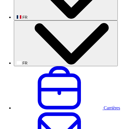
FR
FR
Carrières