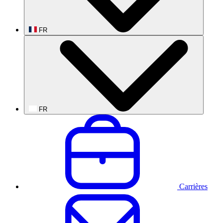
FR
FR
Carrières