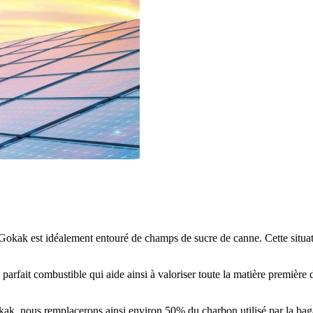
e Gokak est idéalement entouré de champs de sucre de canne. Cette situa
n parfait combustible qui aide ainsi à valoriser toute la matière première
ak, nous remplacerons ainsi environ 50% du charbon utilisé par la baga